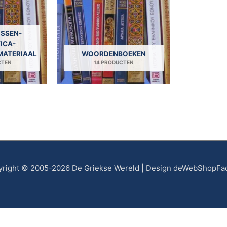
SSEN-
ICA-
MATERIAAL
WOORDENBOEKEN
CTEN
14 PRODUCTEN
right © 2005-2026 De Griekse Wereld | Design deWebShopFa