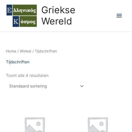
Ga
Hoo
Griekse
naar
Wereld
de
inhoud
Home
/
Winkel
/ Tijdschriften
Tijdschriften
Toont alle 4 resultaten