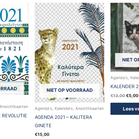
Oorsp
prijs
was:
€13,0
NIET 
Agenda's, Kale
KALENDER 2
ORRAAD
NIET OP VOORRAAD
€
13,00
€
5,00
 Ansichtkaarten
Lees v
Agenda's, Kalenders, Ansichtkaarten
E REVOLUTIE
AGENDA 2021 – KALITERA
GINETE
€
15,00