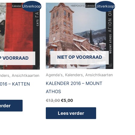
ronkelijke
Huidige
Oorspronkelijke
Huidige
Uitverkoop!
Uitverkoop!
prijs
prijs
prijs
is:
was:
is:
0.
€5,00.
€13,00.
€5,00.
NIET OP VOORRAAD
OP VOORRAAD
Agenda's, Kalenders, Ansichtkaarten
nders, Ansichtkaarten
KALENDER 2016 – MOUNT
016 – KATTEN
ATHOS
€
13,00
€
5,00
erder
Lees verder