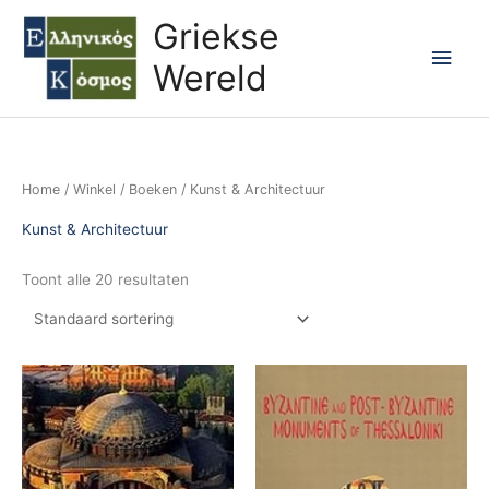
Ga
Hoo
Griekse
naar
Wereld
de
inhoud
Home
/
Winkel
/
Boeken
/ Kunst & Architectuur
Kunst & Architectuur
Toont alle 20 resultaten