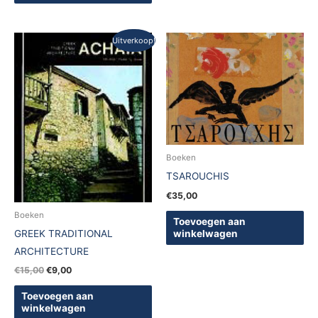
Oorspronkelijke
Huidige
Uitverkoop!
prijs
prijs
was:
is:
€15,00.
€9,00.
Boeken
TSAROUCHIS
€
35,00
Boeken
Toevoegen aan
GREEK TRADITIONAL
winkelwagen
ARCHITECTURE
€
15,00
€
9,00
Toevoegen aan
winkelwagen