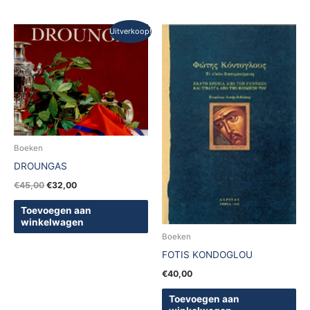
Oorspronkelijke
Huidige
Uitverkoop!
prijs
prijs
was:
is:
€45,00.
€32,00.
Boeken
DROUNGAS
€
45,00
€
32,00
Toevoegen aan
winkelwagen
Boeken
FOTIS KONDOGLOU
€
40,00
Toevoegen aan