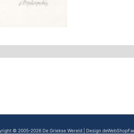
right © 2005-2026 De Griekse Wereld | Design deWebShopFa