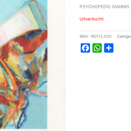
PSYCHOPEDIS GIANNIS
Uitverkocht
SKU:
180113_030
Catego
Faceboo
Whats
Del