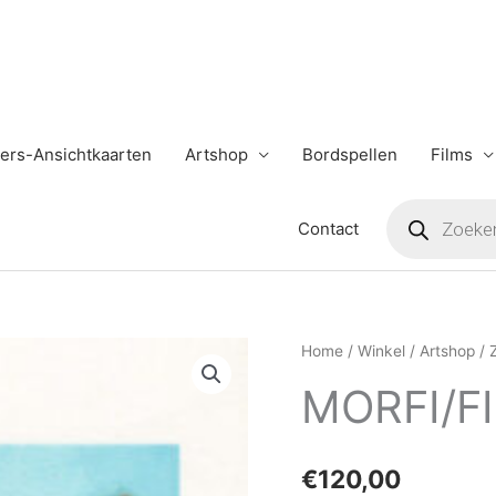
ers-Ansichtkaarten
Artshop
Bordspellen
Films
Producten
zoeken
Contact
Home
/
Winkel
/
Artshop
/
MORFI/F
€
120,00