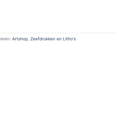
rieën:
Artshop
,
Zeefdrukken en Litho's
k
App
en