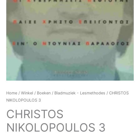
Home
/
Winkel
/
Boeken
/
Bladmuziek - Lesmethodes
/ CHRISTOS
NIKOLOPOULOS 3
CHRISTOS
NIKOLOPOULOS 3