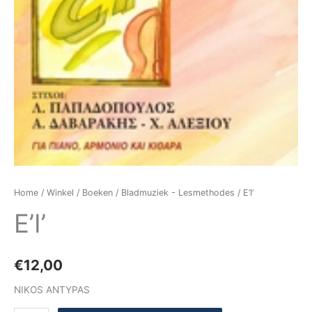
Home
/
Winkel
/
Boeken
/
Bladmuziek - Lesmethodes
/ E’I’
E’I’
€
12,00
NIKOS ANTYPAS