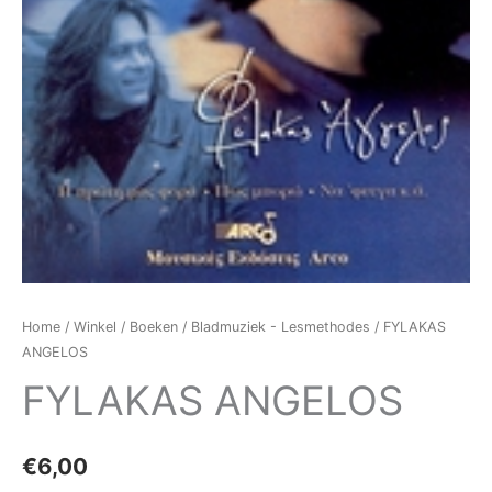
Home
/
Winkel
/
Boeken
/
Bladmuziek - Lesmethodes
/ FYLAKAS
ANGELOS
FYLAKAS ANGELOS
€
6,00