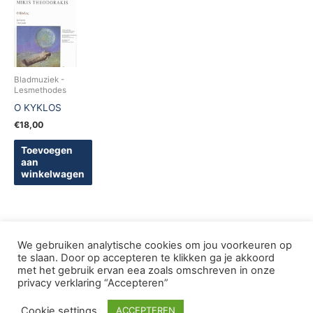
Bladmuziek -
Lesmethodes
O KYKLOS
€
18,00
Toevoegen
aan
winkelwagen
We gebruiken analytische cookies om jou voorkeuren op
te slaan. Door op accepteren te klikken ga je akkoord
met het gebruik ervan eea zoals omschreven in onze
Copyright © 2005-2026 De Griekse Wereld | Design
privacy verklaring “Accepteren”
deWebShopFactory
Cookie settings
ACCEPTEREN