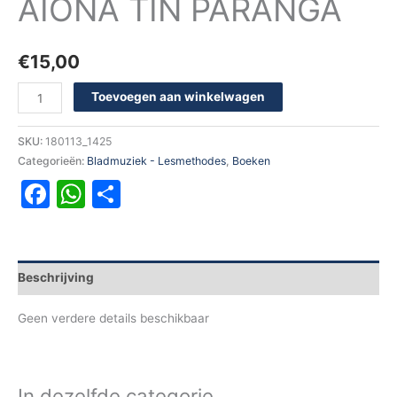
AIONA TIN PARANGA
€
15,00
Toevoegen aan winkelwagen
SKU:
180113_1425
Categorieën:
Bladmuziek - Lesmethodes
,
Boeken
Facebook
WhatsApp
Delen
Beschrijving
Geen verdere details beschikbaar
In dezelfde categorie