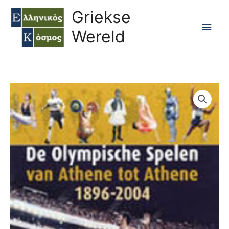
Ga
Hoo
Griekse
naar
Wereld
de
inhoud
DE
OLYMPISCHE
SPELEN
VAN
ATHENE
TOT
ATHENE
1896-
2004
aantal