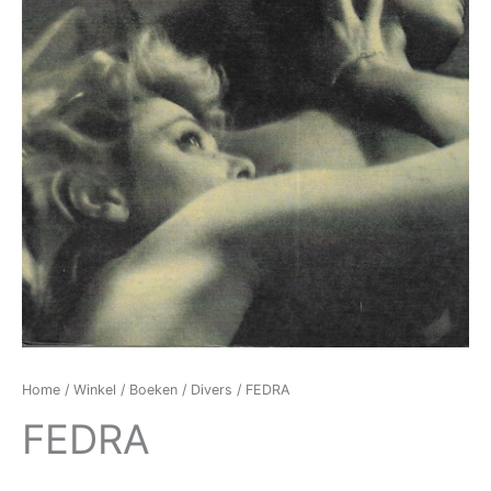
Home
/
Winkel
/
Boeken
/
Divers
/ FEDRA
FEDRA