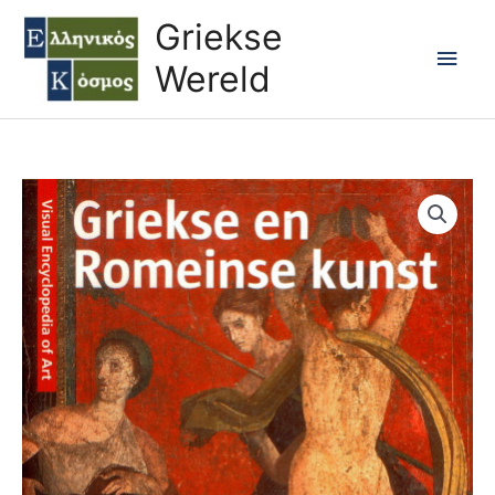
Ga
Hoo
Griekse
naar
Wereld
de
inhoud
GRIEKSE
EN
ROMEINSE
KUNST
aantal