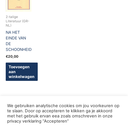
2-talige
Literatuur (GR-
NL)
NA HET
EINDE VAN
DE
SCHOONHEID
€
20,00
Toevoegen
aan
winkelwagen
We gebruiken analytische cookies om jou voorkeuren op
te slaan. Door op accepteren te klikken ga je akkoord
met het gebruik ervan eea zoals omschreven in onze
Copyright © 2005-2026 De Griekse Wereld | Design
privacy verklaring “Accepteren”
deWebShopFactory