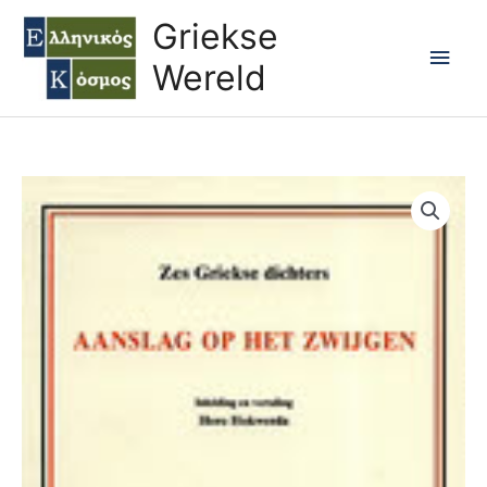
Ga
Hoo
Griekse
naar
Wereld
de
inhoud
AANSLAG
OP
HET
ZWIJGEN
aantal