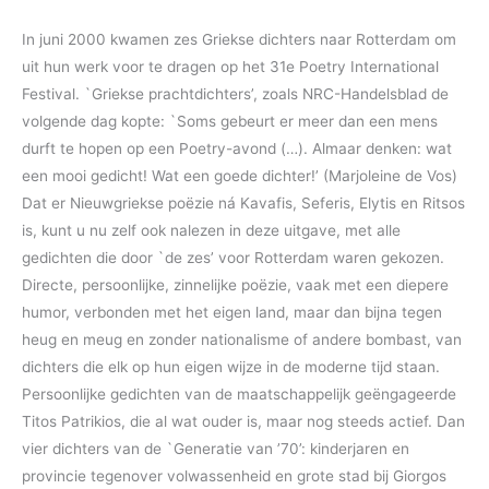
In juni 2000 kwamen zes Griekse dichters naar Rotterdam om
uit hun werk voor te dragen op het 31e Poetry International
Festival. `Griekse prachtdichters’, zoals NRC-Handelsblad de
volgende dag kopte: `Soms gebeurt er meer dan een mens
durft te hopen op een Poetry-avond (…). Almaar denken: wat
een mooi gedicht! Wat een goede dichter!’ (Marjoleine de Vos)
Dat er Nieuwgriekse poëzie ná Kavafis, Seferis, Elytis en Ritsos
is, kunt u nu zelf ook nalezen in deze uitgave, met alle
gedichten die door `de zes’ voor Rotterdam waren gekozen.
Directe, persoonlijke, zinnelijke poëzie, vaak met een diepere
humor, verbonden met het eigen land, maar dan bijna tegen
heug en meug en zonder nationalisme of andere bombast, van
dichters die elk op hun eigen wijze in de moderne tijd staan.
Persoonlijke gedichten van de maatschappelijk geëngageerde
Titos Patrikios, die al wat ouder is, maar nog steeds actief. Dan
vier dichters van de `Generatie van ’70’: kinderjaren en
provincie tegenover volwassenheid en grote stad bij Giorgos