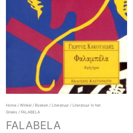
Home
/
Winkel
/
Boeken
/
Literatuur
/
Literatuur in het
Grieks
/ FALABELA
FALABELA