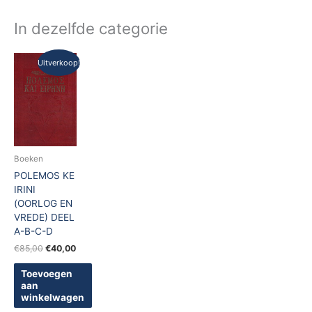
In dezelfde categorie
Oorspronkelijke
Huidige
Uitverkoop!
prijs
prijs
was:
is:
€85,00.
€40,00.
Boeken
POLEMOS KE
IRINI
(OORLOG EN
VREDE) DEEL
A-B-C-D
€
85,00
€
40,00
Toevoegen
aan
winkelwagen