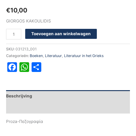
€
10,00
GIORGOS KAKOULIDIS
Toevoegen aan winkelwagen
SKU:
031213_001
Categorieën:
Boeken
,
Literatuur
,
Literatuur in het Grieks
Facebook
WhatsApp
Delen
Beschrijving
Aanvullende informatie
Proza-Πεζογραφία