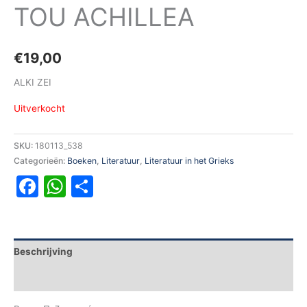
TOU ACHILLEA
€
19,00
ALKI ZEI
Uitverkocht
SKU:
180113_538
Categorieën:
Boeken
,
Literatuur
,
Literatuur in het Grieks
Facebook
WhatsApp
Delen
Beschrijving
Aanvullende informatie