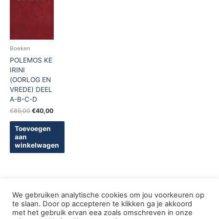
€85,00.
€40,00.
Boeken
POLEMOS KE
IRINI
(OORLOG EN
VREDE) DEEL
A-B-C-D
€
85,00
€
40,00
Toevoegen
aan
winkelwagen
We gebruiken analytische cookies om jou voorkeuren op
te slaan. Door op accepteren te klikken ga je akkoord
met het gebruik ervan eea zoals omschreven in onze