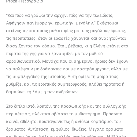
Proza-Πεζογραφία
“Και πώς να γράψω την αρχήν, πώς να την τελειώσω;
Αφήγησιν πανέμορφην, ερωτικήν, μεγάλην.” Σκέφτομαι
εκείνες τις ιπποτικές μυθιστορίες με τους μεγάλους έρωτες,
τις περιπέτειες, όταν οι εραστές χάνονται και αναζητούνται
διασχίζοντας τον κόσμο. Έτσι, βέβαια, κι η Ελένη φτάνει στα
πέρατα της γης για να ξανασμίξει με τον μυθικό
αρραβωνιαστικό. Μονάχα που οι σημερινοί ήρωες δεν έχουν
να παλέψουν με δράκοντες και με καστρόπυργους, αλλά με
τις συμπληγάδες της Ιστορίας. Αυτή ορίζει τη μοίρα τους,
ρυθμίζει και τις ερωτικές συμπεριφορές, πλάθει πρότυπα ή
θαμπώνει τη λάμψη των ανθρώπων.
Στο διπλό ιστό, λοιπόν, της προσωπικής και της συλλογικής
περιπέτειας, πλέκεται αβίαστα το μυθιστόρημα. Πρόσωπα
κοινά, αθέλητοι πρωταγωνιστές ή ανίδεοι κομπάρσοι του
δράματος: Αντίσταση, εμφύλιος, διώξεις. Μεγάλα οράματα
και διαψεύσεις, διάλυση πολλών ψευδαισθήσεων. Η Ελλάδα,