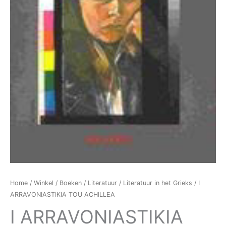
Home
/
Winkel
/
Boeken
/
Literatuur
/
Literatuur in het Grieks
/ I
ARRAVONIASTIKIA TOU ACHILLEA
I ARRAVONIASTIKIA