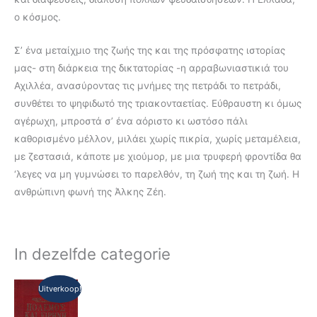
ο κόσμος.
Σ’ ένα μεταίχμιο της ζωής της και της πρόσφατης ιστορίας
μας- στη διάρκεια της δικτατορίας -η αρραβωνιαστικιά του
Αχιλλέα, ανασύροντας τις μνήμες της πετράδι το πετράδι,
συνθέτει το ψηφιδωτό της τριακονταετίας. Εύθραυστη κι όμως
αγέρωχη, μπροστά σ’ ένα αόριστο κι ωστόσο πάλι
καθορισμένο μέλλον, μιλάει χωρίς πικρία, χωρίς μεταμέλεια,
με ζεστασιά, κάποτε με χιούμορ, με μια τρυφερή φροντίδα θα
‘λεγες να μη γυμνώσει το παρελθόν, τη ζωή της και τη ζωή. Η
ανθρώπινη φωνή της Άλκης Ζέη.
In dezelfde categorie
Oorspronkelijke
Huidige
Uitverkoop!
prijs
prijs
was:
is: