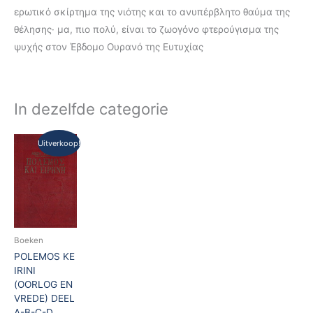
ερωτικό σκίρτημα της νιότης και το ανυπέρβλητο θαύμα της
θέλησης· μα, πιο πολύ, είναι το ζωογόνο φτερούγισμα της
ψυχής στον Έβδομο Ουρανό της Ευτυχίας
In dezelfde categorie
Oorspronkelijke
Huidige
Uitverkoop!
prijs
prijs
was:
is:
€85,00.
€40,00.
Boeken
POLEMOS KE
IRINI
(OORLOG EN
VREDE) DEEL
A-B-C-D