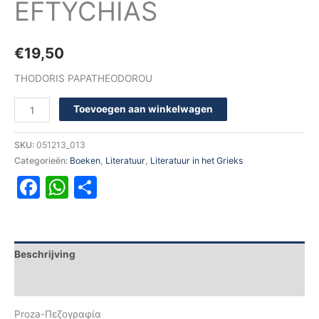
EFTYCHIAS
€
19,50
THODORIS PAPATHEODOROU
Toevoegen aan winkelwagen
SKU:
051213_013
Categorieën:
Boeken
,
Literatuur
,
Literatuur in het Grieks
Facebook
WhatsApp
Delen
Beschrijving
Aanvullende informatie
Proza-Πεζογραφία