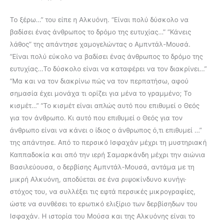
Το ξέρω…” του είπε η Αλκυόνη. “Είναι πολύ δύσκολο να
βαδίσει ένας άνθρωπος το δρόμο της ευτυχίας…” “Κάνεις
λάθος” της απάντησε χαμογελώντας ο Αμπντάλ-Μουσά.
“Είναι πολύ εύκολο να βαδίσει ένας άνθρωπος το δρόμο της
ευτυχίας…Το δύσκολο είναι να καταφέρει να τον διακρίνει…”
“Μα και να τον διακρίνω πώς να τον περπατήσω, αφού
σημασία έχει μονάχα τι ορίζει για μένα το γραμμένο; Το
κισμέτ…” “Το κισμέτ είναι απλώς αυτό που επιθυμεί ο Θεός
για τον άνθρωπο. Κι αυτό που επιθυμεί ο Θεός για τον
άνθρωπο είναι να κάνει ο ίδιος ο άνθρωπος ό,τι επιθυμεί …”
της απάντησε. Από το περσικό Ισφαχάν μέχρι τη μυστηριακή
Καππαδοκία και από την ιερή Σαμαρκάνδη μέχρι την αιώνια
Βασιλεύουσα, ο δερβίσης Αμπντάλ-Μουσά, αντάμα με τη
μικρή Αλκυόνη, αποδύεται σε ένα ριψοκίνδυνο κυνήγι·
στόχος του, να συλλέξει τις εφτά περσικές μικρογραφίες,
ώστε να συνθέσει το ερωτικό ελιξίριο των δερβίσηδων του
Ισφαχάν. Η ιστορία του Μούσα και της Αλκυόνης είναι το