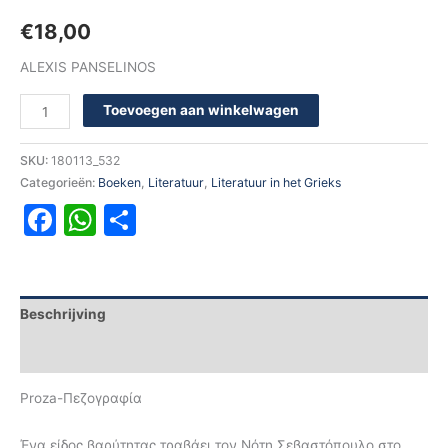
€
18,00
ALEXIS PANSELINOS
Toevoegen aan winkelwagen
SKU:
180113_532
Categorieën:
Boeken
,
Literatuur
,
Literatuur in het Grieks
Facebook
WhatsApp
Delen
Beschrijving
Aanvullende informatie
Proza-Πεζογραφία
Ένα είδος βαρύτητας τραβάει τον Νότη Σεβαστόπουλο στο