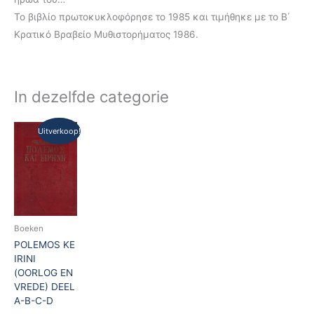
Το βιβλίο πρωτοκυκλοφόρησε το 1985 και τιμήθηκε με το Β΄
Κρατικό Βραβείο Μυθιστορήματος 1986.
In dezelfde categorie
Oorspronkelijke
Huidige
Uitverkoop!
prijs
prijs
was:
is:
€85,00.
€40,00.
Boeken
POLEMOS KE
IRINI
(OORLOG EN
VREDE) DEEL
A-B-C-D