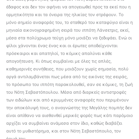
έδαφος και δεν τον αφήνει να απογειωθεί προς τα εκεί που η
ορμητικότητα και τα όνειρα της ηλικίας τον στρέφουν. Το
μόνο σημείο αναφοράς του, το σταθερό του καταφύγιο είναι η
μηνιαία εικονογραφημένη σειρά του ιππότη Λάνσετρις, εκεί,
μέσα στα πολύχρωμα τεύχη μόνο μοιάζει να ξεδιψάει. Ενώ οι
φίλοι χάνονται ένας ένας και οι έρωτες αποδείχνονται
πρόσκαιροι και απατηλοί, το κόμικς απαλύνει κάθε
απογοήτευση. Κι όπως συμβαίνει με όλες τις απλές,
καθημερινές συνήθειες, που μοιάζουν χωρίς σημασία, πολύ
αργά αντιλαμβάνεται πως μέσα από τις εικόνες της σειράς,
το πρόσωπο του ιππότη παρακολουθεί, σαν σε κόμικς, τη ζωή
του Νότη Σεβαστόπουλου. Μέσα από διαρκείς αντιστροφές
των ειδώλων και από κρυμμένες αναφορές που περιμένουν
την αποκάλυψή τους, ο αναγνώστης της Μεγάλης πομπής δεν
είναι απίθανο να αισθανθεί μερικές φορές πως κάτι παρόμοιο
αρχίζει να συμβαίνει ανάμεσα στον ίδιο, καθώς διαβάζει
αυτό το μυθιστόρημα, και στον Νότη Σεβαστόπουλο, τον
ήρωά του…