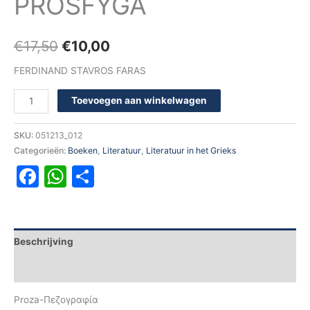
PROSFYGA
€
17,50
€
10,00
FERDINAND STAVROS FARAS
Toevoegen aan winkelwagen
SKU:
051213_012
Categorieën:
Boeken
,
Literatuur
,
Literatuur in het Grieks
Facebook
WhatsApp
Delen
Beschrijving
Aanvullende informatie
Proza-Πεζογραφία