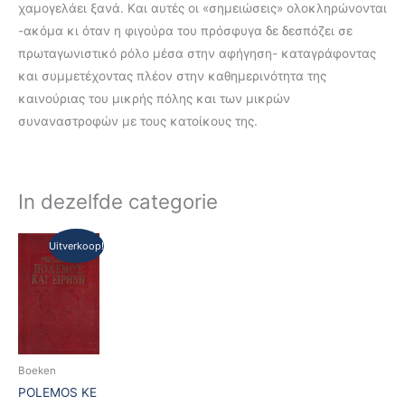
χαμογελάει ξανά. Kαι αυτές οι «σημειώσεις» ολοκληρώνονται
-ακόμα κι όταν η φιγούρα του πρόσφυγα δε δεσπόζει σε
πρωταγωνιστικό ρόλο μέσα στην αφήγηση- καταγράφοντας
και συμμετέχοντας πλέον στην καθημερινότητα της
καινούριας του μικρής πόλης και των μικρών
συναναστροφών με τους κατοίκους της.
In dezelfde categorie
Oorspronkelijke
Huidige
Uitverkoop!
prijs
prijs
was:
is:
€85,00.
€40,00.
Boeken
POLEMOS KE