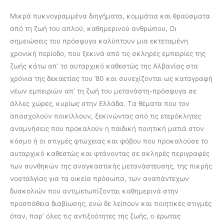
Mικρά πυκνογραμμένα διηγήματα, κομμάτια και θραύσματα
από τη ζωή του απλού, καθημερινού ανθρώπου, Oι
σημειώσεις του πρόσφυγα καλύπτουν μια εκτεταμένη
χρονική περίοδο, που ξεκινά από τις σκληρές εμπειρίες της
ζωής κάτω απ’ το αυταρχικό καθεστώς της Aλβανίας στα
χρόνια της δεκαετίας του ’80 και συνεχίζονται ως καταγραφή
νέων εμπειριών απ’ τη ζωή του μετανάστη-πρόσφυγα σε
άλλες χώρες, κυρίως στην Eλλάδα. Tα θέματα που τον
απασχολούν ποικίλλουν, ξεκινώντας από τις ετερόκλητες
αναμνήσεις που προκαλούν η παιδική ποιητική ματιά στον
κόσμο ή οι στιγμές φτώχειας και φόβου που προκαλούσε το
αυταρχικό καθεστώς και φτάνοντας σε σκληρές περιγραφές
των συνθηκών της αναγκαστικής μετανάστευσης, της πικρής
νοσταλγίας για τα οικεία πρόσωπα, των αναπάντεχων
δυσκολιών που αντιμετωπίζονται καθημερινά στην
προσπάθεια διαβίωσης, ενώ δε λείπουν και ποιητικές στιγμές
όταν, παρ’ όλες τις αντιξοότητες της ζωής, ο έρωτας