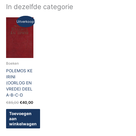
In dezelfde categorie
Oorspronkelijke
Huidige
Uitverkoop!
prijs
prijs
was:
is:
€85,00.
€40,00.
Boeken
POLEMOS KE
IRINI
(OORLOG EN
VREDE) DEEL
A-B-C-D
€
85,00
€
40,00
Toevoegen
aan
winkelwagen