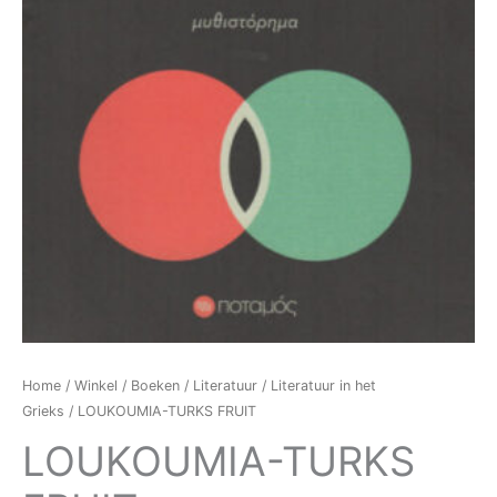
Home
/
Winkel
/
Boeken
/
Literatuur
/
Literatuur in het
Grieks
/ LOUKOUMIA-TURKS FRUIT
LOUKOUMIA-TURKS