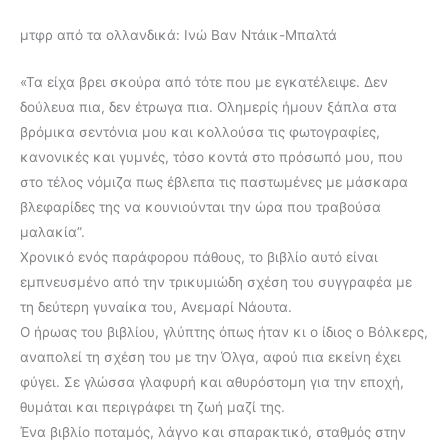
μτφρ από τα ολλανδικά: Ινώ Βαν Ντάικ-Μπαλτά
«Τα είχα βρει σκούρα από τότε που με εγκατέλειψε. Δεν
δούλευα πια, δεν έτρωγα πια. Ολημερίς ήμουν ξάπλα στα
βρόμικα σεντόνια μου και κολλούσα τις φωτογραφίες,
κανονικές και γυμνές, τόσο κοντά στο πρόσωπό μου, που
στο τέλος νόμιζα πως έβλεπα τις παστωμένες με μάσκαρα
βλεφαρίδες της να κουνιούνται την ώρα που τραβούσα
μαλακία”.
Χρονικό ενός παράφορου πάθους, το βιβλίο αυτό είναι
εμπνευσμένο από την τρικυμιώδη σχέση του συγγραφέα με
τη δεύτερη γυναίκα του, Ανεμαρί Νάουτα.
Ο ήρωας του βιβλίου, γλύπτης όπως ήταν κι ο ίδιος ο Βόλκερς,
αναπολεί τη σχέση του με την Όλγα, αφού πια εκείνη έχει
φύγει. Σε γλώσσα γλαφυρή και αθυρόστομη για την εποχή,
θυμάται και περιγράφει τη ζωή μαζί της.
Ένα βιβλίο ποταμός, λάγνο και σπαρακτικό, σταθμός στην