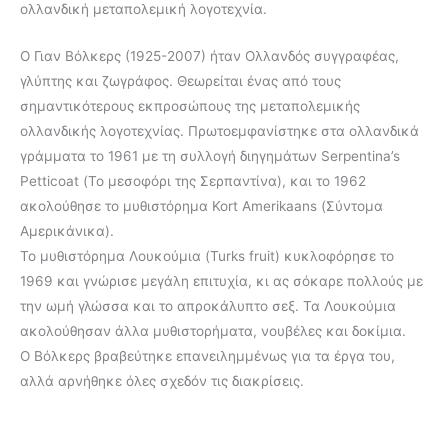
ολλανδική μεταπολεμική λογοτεχνία.
Ο Γιαν Βόλκερς (1925-2007) ήταν Ολλανδός συγγραφέας,
γλύπτης και ζωγράφος. Θεωρείται ένας από τους
σημαντικότερους εκπροσώπους της μεταπολεμικής
ολλανδικής λογοτεχνίας. Πρωτοεμφανίστηκε στα ολλανδικά
γράμματα το 1961 με τη συλλογή διηγημάτων Serpentina’s
Petticoat (Το μεσοφόρι της Σερπαντίνα), και το 1962
ακολούθησε το μυθιστόρημα Kort Amerikaans (Σύντομα
Αμερικάνικα).
Το μυθιστόρημα Λουκούμια (Turks fruit) κυκλοφόρησε το
1969 και γνώρισε μεγάλη επιτυχία, κι ας σόκαρε πολλούς με
την ωμή γλώσσα και το απροκάλυπτο σεξ. Τα Λουκούμια
ακολούθησαν άλλα μυθιστορήματα, νουβέλες και δοκίμια.
Ο Βόλκερς βραβεύτηκε επανειλημμένως για τα έργα του,
αλλά αρνήθηκε όλες σχεδόν τις διακρίσεις.