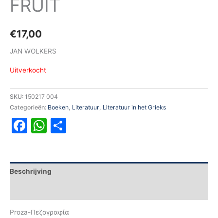
FRUIT
€
17,00
JAN WOLKERS
Uitverkocht
SKU:
150217_004
Categorieën:
Boeken
,
Literatuur
,
Literatuur in het Grieks
Facebook
WhatsApp
Delen
Beschrijving
Aanvullende informatie
Proza-Πεζογραφία