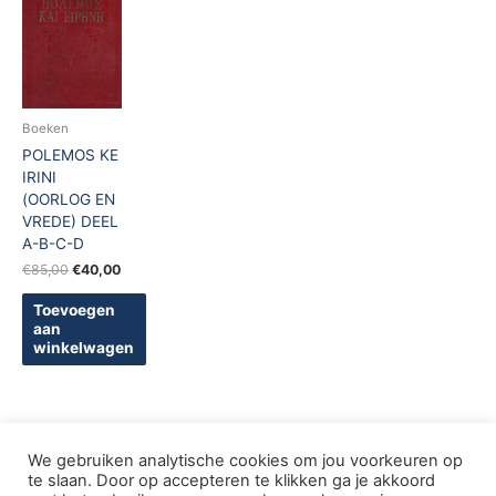
was:
is:
€85,00.
€40,00.
Boeken
POLEMOS KE
IRINI
(OORLOG EN
VREDE) DEEL
A-B-C-D
€
85,00
€
40,00
Toevoegen
aan
winkelwagen
We gebruiken analytische cookies om jou voorkeuren op
te slaan. Door op accepteren te klikken ga je akkoord