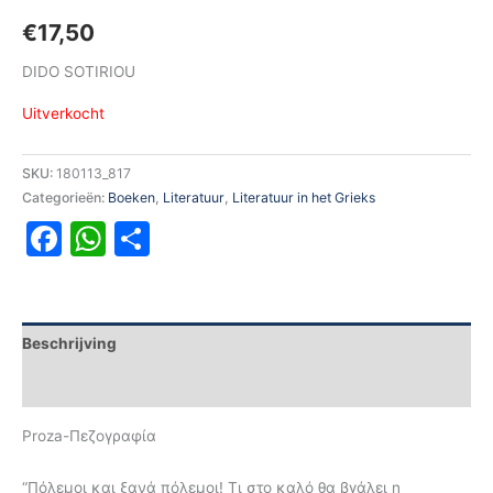
€
17,50
DIDO SOTIRIOU
Uitverkocht
SKU:
180113_817
Categorieën:
Boeken
,
Literatuur
,
Literatuur in het Grieks
Facebook
WhatsApp
Delen
Beschrijving
Aanvullende informatie
Proza-Πεζογραφία
“Πόλεμοι και ξανά πόλεμοι! Τι στο καλό θα βγάλει η