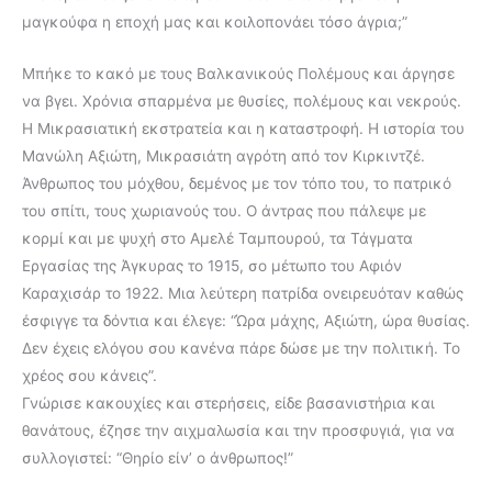
μαγκούφα η εποχή μας και κοιλοπονάει τόσο άγρια;”
Μπήκε το κακό με τους Βαλκανικούς Πολέμους και άργησε
να βγει. Χρόνια σπαρμένα με θυσίες, πολέμους και νεκρούς.
Η Μικρασιατική εκστρατεία και η καταστροφή. Η ιστορία του
Μανώλη Αξιώτη, Μικρασιάτη αγρότη από τον Κιρκιντζέ.
Άνθρωπος του μόχθου, δεμένος με τον τόπο του, το πατρικό
του σπίτι, τους χωριανούς του. Ο άντρας που πάλεψε με
κορμί και με ψυχή στο Αμελέ Ταμπουρού, τα Τάγματα
Εργασίας της Άγκυρας το 1915, σο μέτωπο του Αφιόν
Καραχισάρ το 1922. Μια λεύτερη πατρίδα ονειρευόταν καθώς
έσφιγγε τα δόντια και έλεγε: “Ώρα μάχης, Αξιώτη, ώρα θυσίας.
Δεν έχεις ελόγου σου κανένα πάρε δώσε με την πολιτική. Το
χρέος σου κάνεις”.
Γνώρισε κακουχίες και στερήσεις, είδε βασανιστήρια και
θανάτους, έζησε την αιχμαλωσία και την προσφυγιά, για να
συλλογιστεί: “Θηρίο είν’ ο άνθρωπος!”