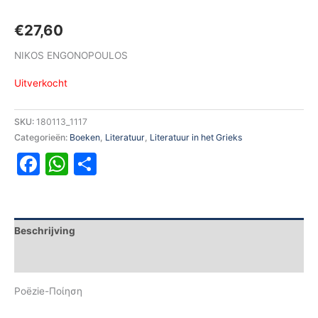
€
27,60
NIKOS ENGONOPOULOS
Uitverkocht
SKU:
180113_1117
Categorieën:
Boeken
,
Literatuur
,
Literatuur in het Grieks
Facebook
WhatsApp
Delen
Beschrijving
Aanvullende informatie
Poëzie-Ποίηση