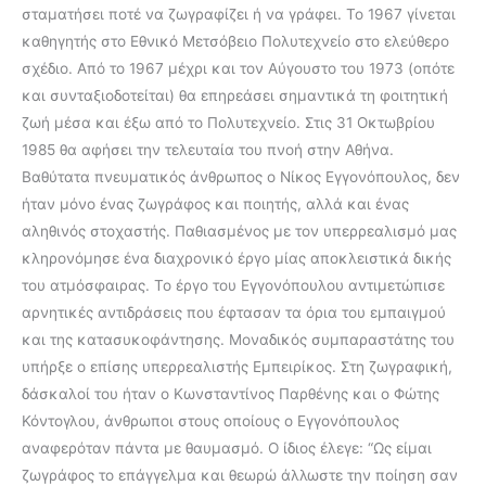
σταματήσει ποτέ να ζωγραφίζει ή να γράφει. Το 1967 γίνεται
καθηγητής στο Εθνικό Μετσόβειο Πολυτεχνείο στο ελεύθερο
σχέδιο. Από το 1967 μέχρι και τον Αύγουστο του 1973 (οπότε
και συνταξιοδοτείται) θα επηρεάσει σημαντικά τη φοιτητική
ζωή μέσα και έξω από το Πολυτεχνείο. Στις 31 Οκτωβρίου
1985 θα αφήσει την τελευταία του πνοή στην Αθήνα.
Βαθύτατα πνευματικός άνθρωπος ο Νίκος Εγγονόπουλος, δεν
ήταν μόνο ένας ζωγράφος και ποιητής, αλλά και ένας
αληθινός στοχαστής. Παθιασμένος με τον υπερρεαλισμό μας
κληρονόμησε ένα διαχρονικό έργο μίας αποκλειστικά δικής
του ατμόσφαιρας. Το έργο του Εγγονόπουλου αντιμετώπισε
αρνητικές αντιδράσεις που έφτασαν τα όρια του εμπαιγμού
και της κατασυκοφάντησης. Μοναδικός συμπαραστάτης του
υπήρξε ο επίσης υπερρεαλιστής Εμπειρίκος. Στη ζωγραφική,
δάσκαλοί του ήταν ο Κωνσταντίνος Παρθένης και ο Φώτης
Κόντογλου, άνθρωποι στους οποίους ο Εγγονόπουλος
αναφερόταν πάντα με θαυμασμό. Ο ίδιος έλεγε: “Ως είμαι
ζωγράφος το επάγγελμα και θεωρώ άλλωστε την ποίηση σαν