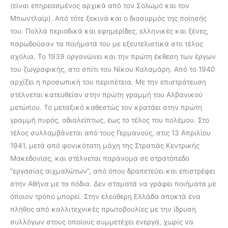
(είναι επηρεασμένος αρχικά από τον Σολωμό και τον
Μπωντλαίρ). Από τότε ξεκινά και ο διασυρμός της ποίησής
του. Πολλά περιοδικά και εφημερίδες, ελληνικές και ξένες,
παρωδούσαν τα ποιήματά του με εξευτελιστικά στο τέλος
σχόλια. Το 1939 οργανώνει και την πρώτη έκθεση των έργων
του ζωγραφικής, στο σπίτι του Νίκου Καλαμάρη. Από το 1940
αρχίζει η προσωπική του περιπέτεια. Με την επιστράτευση
στέλνεται κατευθείαν στην πρώτη γραμμή του Αλβανικού
μετώπου. Το μεταξικό καθεστώς τον κρατάει στην πρώτη
γραμμή πυρός, αδιαλείπτως, έως το τέλος του πολέμου. Στο
τέλος συλλαμβάνεται από τους Γερμανούς, στις 13 Απριλίου
1941, μετά από φονικότατη μάχη της Στρατιάς Κεντρικής
Μακεδονίας, και στέλνεται παράνομα σε στρατόπεδο
“εργασίας αιχμαλώτων”, από όπου δραπετεύει και επιστρέφει
στην Αθήνα με τα πόδια. Δεν σταματά να γράφει ποιήματα με
όποιον τρόπο μπορεί. Στην ελεύθερη Ελλάδα αποκτά ένα
πλήθος από καλλιτεχνικές πρωτοβουλίες με την ίδρυση
συλλόγων στους οποίους συμμετέχει ενεργά, χωρίς να