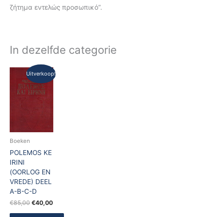
ζήτημα εντελώς προσωπικό”.
In dezelfde categorie
Oorspronkelijke
Huidige
Uitverkoop!
prijs
prijs
was:
is:
€85,00.
€40,00.
Boeken
POLEMOS KE
IRINI
(OORLOG EN
VREDE) DEEL
A-B-C-D
€
85,00
€
40,00