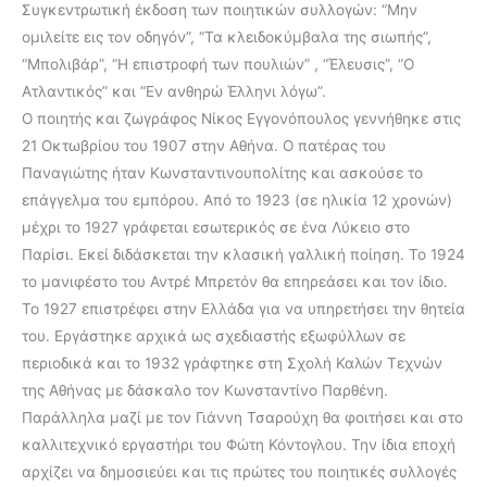
Συγκεντρωτική έκδοση των ποιητικών συλλογών: “Μην
ομιλείτε εις τον οδηγόν”, “Τα κλειδοκύμβαλα της σιωπής”,
“Μπολιβάρ”, “Η επιστροφή των πουλιών” , “Έλευσις”, “Ο
Ατλαντικός” και “Εν ανθηρώ Έλληνι λόγω”.
Ο ποιητής και ζωγράφος Νίκος Εγγονόπουλος γεννήθηκε στις
21 Οκτωβρίου του 1907 στην Αθήνα. Ο πατέρας του
Παναγιώτης ήταν Κωνσταντινουπολίτης και ασκούσε το
επάγγελμα του εμπόρου. Από το 1923 (σε ηλικία 12 χρονών)
μέχρι το 1927 γράφεται εσωτερικός σε ένα Λύκειο στο
Παρίσι. Εκεί διδάσκεται την κλασική γαλλική ποίηση. Το 1924
το μανιφέστο του Αντρέ Μπρετόν θα επηρεάσει και τον ίδιο.
Το 1927 επιστρέφει στην Ελλάδα για να υπηρετήσει την θητεία
του. Εργάστηκε αρχικά ως σχεδιαστής εξωφύλλων σε
περιοδικά και το 1932 γράφτηκε στη Σχολή Καλών Τεχνών
της Αθήνας με δάσκαλο τον Κωνσταντίνο Παρθένη.
Παράλληλα μαζί με τον Γιάννη Τσαρούχη θα φοιτήσει και στο
καλλιτεχνικό εργαστήρι του Φώτη Κόντογλου. Την ίδια εποχή
αρχίζει να δημοσιεύει και τις πρώτες του ποιητικές συλλογές