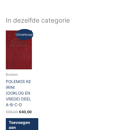
In dezelfde categorie
Oorspronkelijke
Huidige
Uitverkoop!
prijs
prijs
was:
is:
€85,00.
€40,00.
Boeken
POLEMOS KE
IRINI
(OORLOG EN
VREDE) DEEL
A-B-C-D
€
85,00
€
40,00
Toevoegen
aan