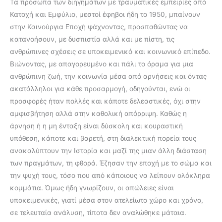
Τα πρόσωπα των διηγημάτων με τραυματικές εμπειρίες από
Κατοχή και Εμφύλιο, μεστοί έφηβοι ήδη το 1950, μπαίνουν
στην Καινούργια Εποχή ψάχνοντας, προσπαθώντας να
κατανοήσουν, με δυσπιστία αλλά και με πίστη, τις
ανθρώπινες σχέσεις σε υποκειμενικό και κοινωνικό επίπεδο.
Βιώνοντας, με απαγορευμένο και πάλι το όραμα για μια
ανθρώπινη ζωή, την κοινωνία μέσα από αρνήσεις και όντας
ακατάλληλοι για κάθε προσαρμογή, οδηγούνται, ενώ οι
προσφορές ήταν πολλές και κάποτε δελεαστικές, όχι στην
αμφισβήτηση αλλά στην καθολική απόρριψη. Καθώς η
άρνηση ή η μη ένταξη είναι δύσκολη και κουραστική
υπόθεση, κάποτε και βαρετή, στη διαλεκτική πορεία τους
ανακαλύπτουν την Ιστορία και μαζί της μιαν άλλη διάσταση
των πραγμάτων, τη φθορά. Έζησαν την εποχή με το σώμα και
την ψυχή τους, τόσο που από κάποιους να λείπουν ολόκληρα
κομμάτια. Όμως ήδη γνωρίζουν, οι απώλειες είναι
υποκειμενικές, γιατί μέσα στον ατελείωτο χώρο και χρόνο,
σε τελευταία ανάλυση, τίποτα δεν αναλώθηκε μάταια.