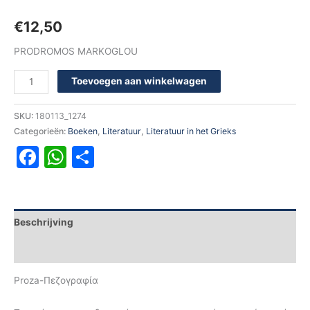
€
12,50
PRODROMOS MARKOGLOU
Toevoegen aan winkelwagen
SKU:
180113_1274
Categorieën:
Boeken
,
Literatuur
,
Literatuur in het Grieks
Facebook
WhatsApp
Delen
Beschrijving
Aanvullende informatie
Proza-Πεζογραφία