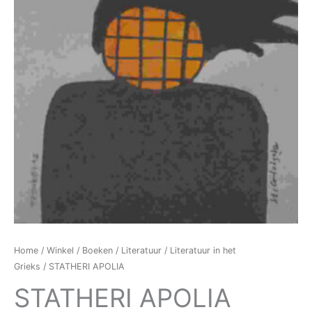
Home
/
Winkel
/
Boeken
/
Literatuur
/
Literatuur in het
Grieks
/ STATHERI APOLIA
STATHERI APOLIA