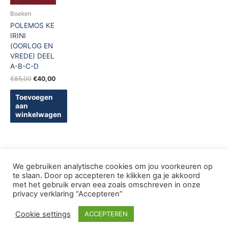
Boeken
POLEMOS KE
IRINI
(OORLOG EN
VREDE) DEEL
A-B-C-D
€
85,00
€
40,00
Toevoegen
aan
winkelwagen
We gebruiken analytische cookies om jou voorkeuren op
te slaan. Door op accepteren te klikken ga je akkoord
met het gebruik ervan eea zoals omschreven in onze
Copyright © 2005-2026 De Griekse Wereld | Design
privacy verklaring “Accepteren”
deWebShopFactory
Cookie settings
ACCEPTEREN