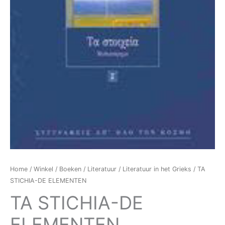
Home
/
Winkel
/
Boeken
/
Literatuur
/
Literatuur in het Grieks
/ TA
STICHIA-DE ELEMENTEN
TA STICHIA-DE
ELEMENTEN