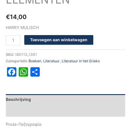
€
14,00
HARRY MULISCH
Toevoegen aan winkelwagen
SKU:
180113_1391
Categorieën:
Boeken
,
Literatuur
,
Literatuur in het Grieks
Facebook
WhatsApp
Delen
Beschrijving
Aanvullende informatie
Proza-Πεζογραφία