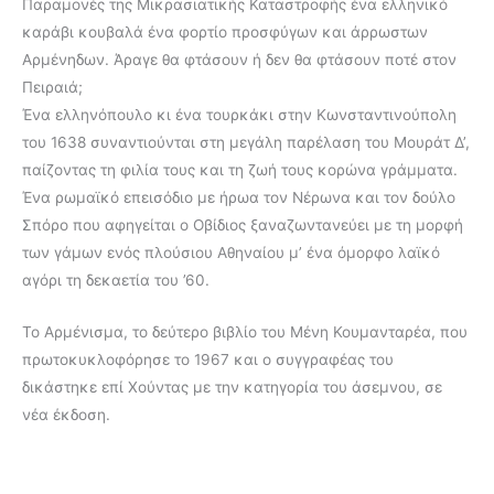
Παραμονές της Μικρασιατικής Καταστροφής ένα ελληνικό
καράβι κουβαλά ένα φορτίο προσφύγων και άρρωστων
Αρμένηδων. Άραγε θα φτάσουν ή δεν θα φτάσουν ποτέ στον
Πειραιά;
Ένα ελληνόπουλο κι ένα τουρκάκι στην Κωνσταντινούπολη
του 1638 συναντιούνται στη μεγάλη παρέλαση του Mουράτ Δ’,
παίζοντας τη φιλία τους και τη ζωή τους κορώνα γράμματα.
Ένα ρωμαϊκό επεισόδιο με ήρωα τον Nέρωνα και τον δούλο
Σπόρο που αφηγείται o Οβίδιος ξαναζωντανεύει με τη μορφή
των γάμων ενός πλούσιου Αθηναίου μ’ ένα όμορφο λαϊκό
αγόρι τη δεκαετία του ’60.
Το Αρμένισμα, το δεύτερο βιβλίο του Μένη Κουμανταρέα, που
πρωτοκυκλοφόρησε το 1967 και ο συγγραφέας του
δικάστηκε επί Χούντας με την κατηγορία του άσεμνου, σε
νέα έκδοση.