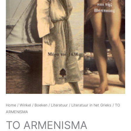
Home
/
Winkel
/
Boeken
/
Literatuur
/
Literatuur in het Grieks
/ TO
ARMENISMA
TO ARMENISMA