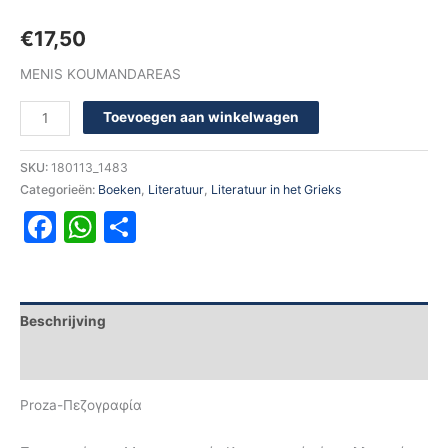
€
17,50
MENIS KOUMANDAREAS
Toevoegen aan winkelwagen
SKU:
180113_1483
Categorieën:
Boeken
,
Literatuur
,
Literatuur in het Grieks
Facebook
WhatsApp
Delen
Beschrijving
Aanvullende informatie
Proza-Πεζογραφία