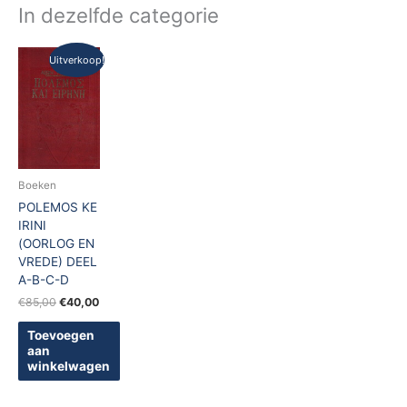
In dezelfde categorie
Oorspronkelijke
Huidige
Uitverkoop!
prijs
prijs
was:
is:
€85,00.
€40,00.
Boeken
POLEMOS KE
IRINI
(OORLOG EN
VREDE) DEEL
A-B-C-D
€
85,00
€
40,00
Toevoegen
aan
winkelwagen