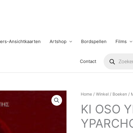
ers-Ansichtkaarten
Artshop
Bordspellen
Films
Producten
zoeken
Contact
KI
Home
/
Winkel
/
Boeken
/
OSO
KI OSO 
YPARCHIS
THA
YPARCH
YPARCHO