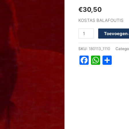
aantal
€
30,50
KOSTAS BALAFOUTIS
Toevoegen 
SKU:
180113_1110
Catego
Faceboo
Whats
Del