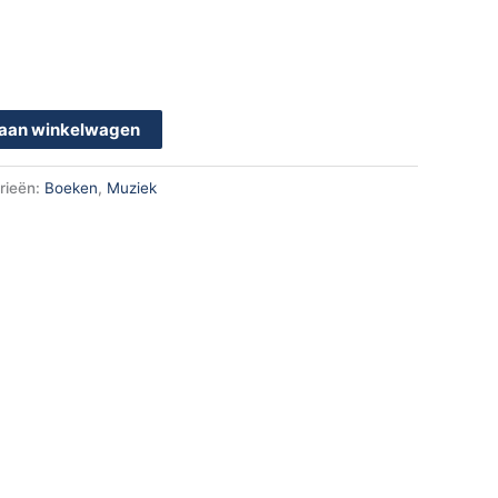
aan winkelwagen
rieën:
Boeken
,
Muziek
k
App
en