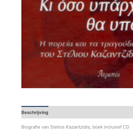
Beschrijving
Aanvullende informatie
Biografie van Stelios Kazantzidis, boek inclusief CD