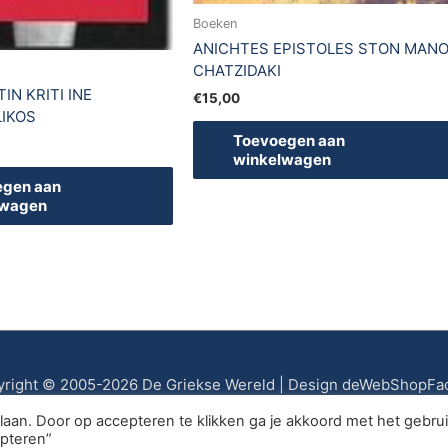
Boeken
ANICHTES EPISTOLES STON MAN
CHATZIDAKI
IN KRITI INE
€
15,00
IKOS
Toevoegen aan
winkelwagen
egen aan
lwagen
right © 2005-2026 De Griekse Wereld | Design deWebShopFa
aan. Door op accepteren te klikken ga je akkoord met het gebru
epteren”