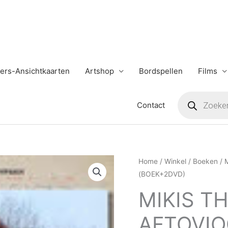
ers-Ansichtkaarten
Artshop
Bordspellen
Films
Producten
zoeken
Contact
MIKIS
Home
/
Winkel
/
Boeken
/
(BOEK+2DVD)
THEODORAKIS
-
MIKIS T
AFTOVIOGRAFIA
AFTOVIO
(BOEK+2DVD)