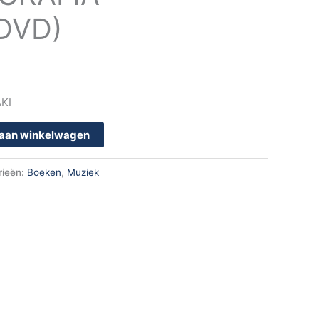
DVD)
KI
aan winkelwagen
rieën:
Boeken
,
Muziek
k
App
en