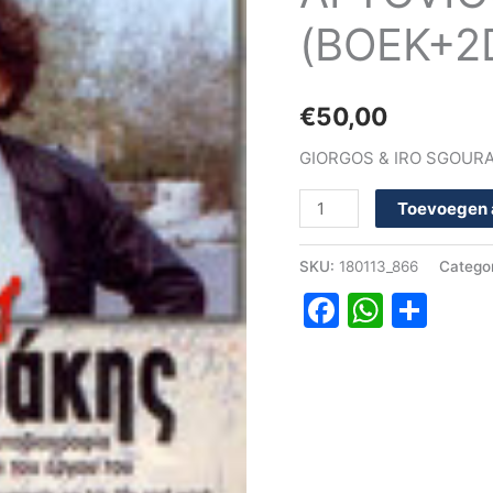
aantal
(BOEK+2
€
50,00
GIORGOS & IRO SGOURA
Toevoegen 
SKU:
180113_866
Catego
Faceboo
Whats
Del