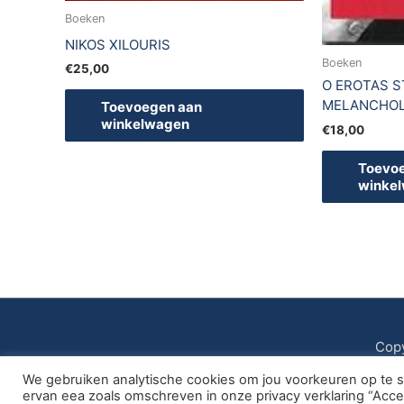
Boeken
NIKOS XILOURIS
Boeken
€
25,00
O EROTAS ST
MELANCHOL
Toevoegen aan
winkelwagen
€
18,00
Toevo
winke
Copy
We gebruiken analytische cookies om jou voorkeuren op te sl
ervan eea zoals omschreven in onze privacy verklaring “Acc