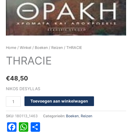
Home
/
Winkel
/
Boeken
/
Reizen
/ THRACIE
THRACIE
€
48,50
NIKOS DESYLLAS
Toevoegen aan winkelwagen
SKU:
180113_1463
Categorieën:
Boeken
,
Reizen
Facebook
WhatsApp
Delen