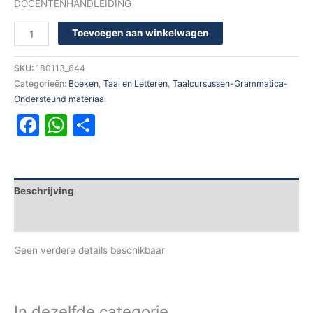
DOCENTENHANDLEIDING
Toevoegen aan winkelwagen
SKU:
180113_644
Categorieën:
Boeken
,
Taal en Letteren
,
Taalcursussen-Grammatica-
Ondersteund materiaal
Facebook
WhatsApp
Delen
Beschrijving
Aanvullende informatie
Geen verdere details beschikbaar
In dezelfde categorie