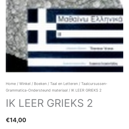
Home
/
Winkel
/
Boeken
/
Taal en Letteren
/
Taalcursussen-
Grammatica-Ondersteund materiaal
/ IK LEER GRIEKS 2
IK LEER GRIEKS 2
€
14,00