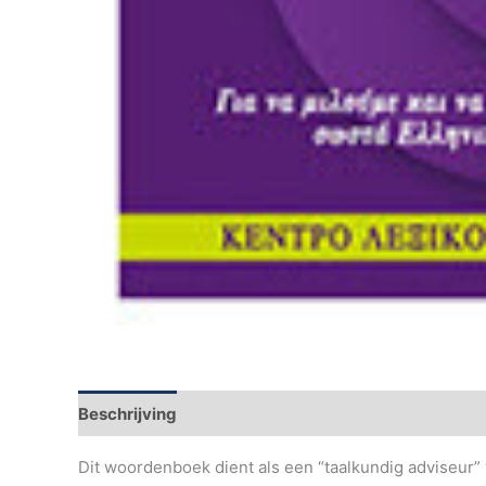
Beschrijving
Aanvullende informatie
Dit woordenboek dient als een “taalkundig adviseur” 