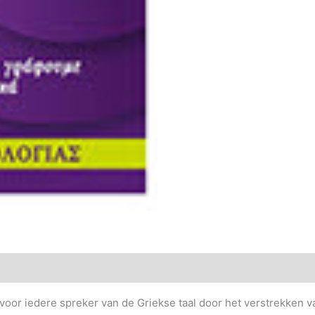
voor iedere spreker van de Griekse taal door het verstrekken v