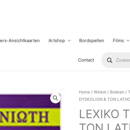
ers-Ansichtkaarten
Artshop
Bordspellen
Films
Producten
zoeken
Contact
LEXIKO
Home
/
Winkel
/
Boeken
/
T
DYSKOLION & TON LATHON 
TON
DYSKOLION
LEXIKO 
&
TON LAT
TON