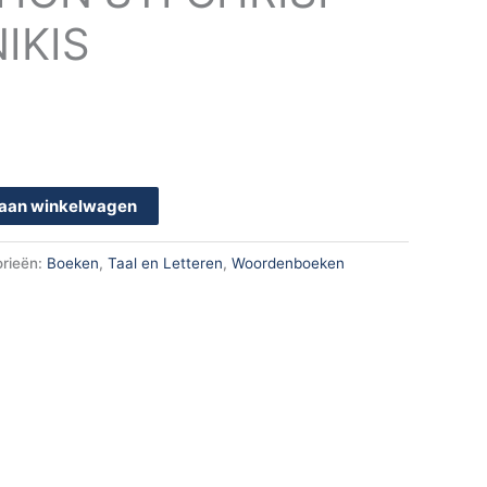
NIKIS
aan winkelwagen
rieën:
Boeken
,
Taal en Letteren
,
Woordenboeken
k
App
en