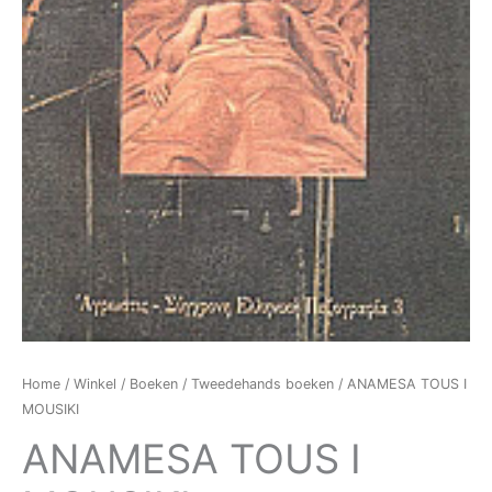
Home
/
Winkel
/
Boeken
/
Tweedehands boeken
/ ANAMESA TOUS I
MOUSIKI
ANAMESA TOUS I