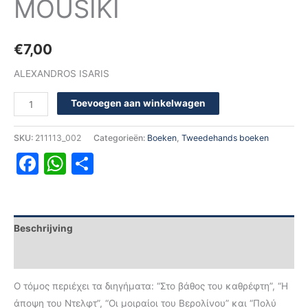
MOUSIKI
€
7,00
ALEXANDROS ISARIS
Toevoegen aan winkelwagen
SKU:
211113_002
Categorieën:
Boeken
,
Tweedehands boeken
Facebook
WhatsApp
Delen
Beschrijving
Aanvullende informatie
Ο τόμος περιέχει τα διηγήματα: “Στο βάθος του καθρέφτη”, “Η
άποψη του Ντελφτ”, “Οι μοιραίοι του Βερολίνου” και “Πολύ