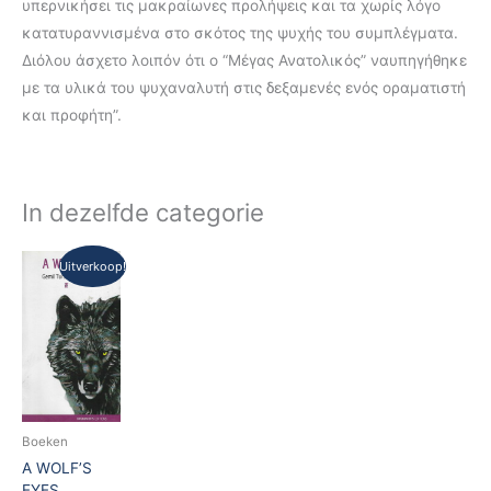
υπερνικήσει τις μακραίωνες προλήψεις και τα χωρίς λόγο
κατατυραννισμένα στο σκότος της ψυχής του συμπλέγματα.
Διόλου άσχετο λοιπόν ότι ο “Μέγας Ανατολικός” ναυπηγήθηκε
με τα υλικά του ψυχαναλυτή στις δεξαμενές ενός οραματιστή
και προφήτη”.
In dezelfde categorie
Oorspronkelijke
Huidige
Uitverkoop!
prijs
prijs
was:
is:
€17,50.
€8,00.
Boeken
A WOLF’S
EYES