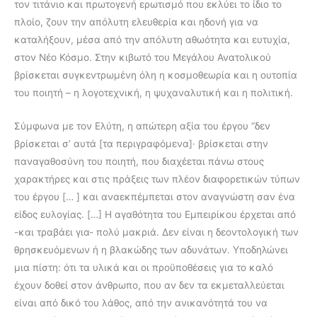
τον τιτάνιο και πρωτογενή ερωτισμό που εκλύει το ίδιο το
πλοίο, ζουν την απόλυτη ελευθερία και ηδονή για να
καταλήξουν, μέσα από την απόλυτη αθωότητα και ευτυχία,
στον Νέο Κόσμο. Στην κιβωτό του Μεγάλου Ανατολικού
βρίσκεται συγκεντρωμένη όλη η κοσμοθεωρία και η ουτοπία
του ποιητή – η λογοτεχνική, η ψυχαναλυτική και η πολιτική.
Σύμφωνα με τον Ελύτη, η απώτερη αξία του έργου “δεν
βρίσκεται σ’ αυτά [τα περιγραφόμενα]· βρίσκεται στην
παναγαθοσύνη του ποιητή, που διαχέεται πάνω στους
χαρακτήρες και στις πράξεις των πλέον διαφορετικών τύπων
του έργου [… ] και αναεκπέμπεται στον αναγνώστη σαν ένα
είδος ευλογίας. […] Η αγαθότητα του Εμπειρίκου έρχεται από
-και τραβάει για- πολύ μακριά. Δεν είναι η δεοντολογική των
θρησκευόμενων ή η βλακώδης των αδυνάτων. Υποδηλώνει
μια πίστη: ότι τα υλικά και οι προϋποθέσεις για το καλό
έχουν δοθεί στον άνθρωπο, που αν δεν τα εκμεταλλεύεται
είναι από δικό του λάθος, από την ανικανότητά του να