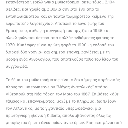
εκτενέστερο νεοελληνικό μυθιστόρημα, οκτώ τόμοι, 2.104
σελίδες, και χωρίς αμφιβολία συνιστά ένα από τα
εντυπωσιακότερα και εν ταυτώ τολμηρότερα κείμενα της
ευρωπαϊκής λογοτεχνίας. Αποτελεί το έργο ζωής του
Εμπειρίκου, καθώς η συγγραφή του αρχίζει το 1945 και
ολοκληρώνεται ύστερα από πολλές ενδιάμεσες φάσεις το
1970. Κυκλοφορεί για πρώτη φορά το 1990 -η έκδοσή του
διαρκεί δύο χρόνια- και σήμερα επανεμφανίζεται με τη
μορφή ενός Ανθολογίου, που αποτελούσε πόθο του ίδιου του
συγγραφέα.
Το θέμα του μυθιστορήματος είναι ο δεκαήμερος παρθενικός
πλους του υπερωκεανείου “Μέγας Ανατολικός” από το
Λίβερπουλ στη Νέα Υόρκη τον Μάιο του 1867. Επιβάτες κάθε
τάξεως και επαγγέλματος, μαζί με το πλήρωμα, διαπλέουν
τον Ατλαντικό, με το γιγαντιαίο υπερωκεάνειο, μια
πρωτόγνωρη ηδονική Κιβωτό, απολαμβάνοντας όλες τις
μορφές του έρωτα άνευ ορίων άνευ όρων. Επηρεασμένοι από