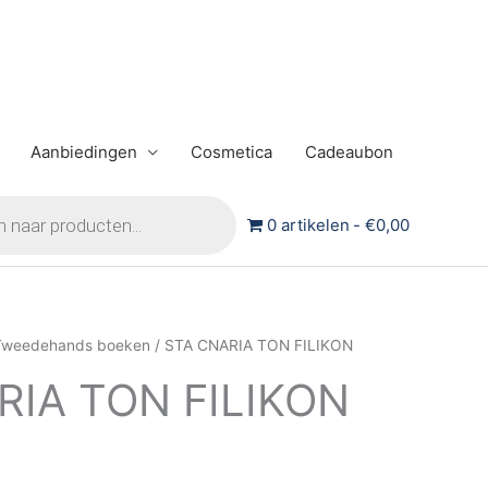
Aanbiedingen
Cosmetica
Cadeaubon
0 artikelen
€0,00
Tweedehands boeken
/ STA CNARIA TON FILIKON
kelijke
idige
RIA TON FILIKON
js
,00.