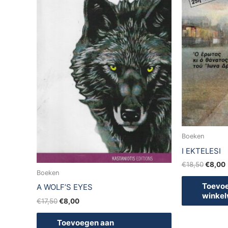
Boeken
I EKTELESI
€
18,50
€
8,00
Boeken
Toevo
A WOLF’S EYES
winke
€
17,50
€
8,00
Toevoegen aan