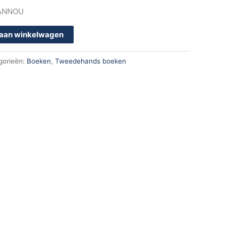
ANNOU
aan winkelwagen
gorieën:
Boeken
,
Tweedehands boeken
k
App
en