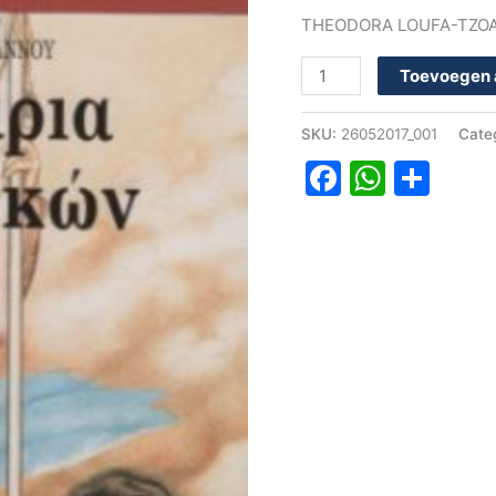
THEODORA LOUFA-TZO
Toevoegen 
SKU:
26052017_001
Cate
Faceboo
Whats
Del