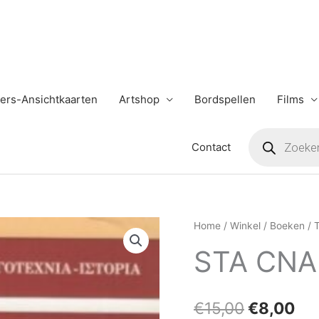
ers-Ansichtkaarten
Artshop
Bordspellen
Films
Producten
zoeken
Contact
STA
Home
/
Winkel
/
Boeken
/
Oorspron
Hu
CNARIA
STA CNA
prijs
pri
TON
FILIKON
was:
is:
aantal
€
15,00
€
8,00
€15,00.
€8