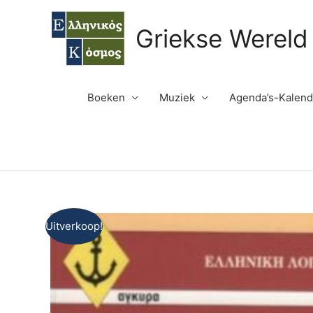
Ga
naar
Griekse Wereld
de
inhoud
Boeken
Muziek
Agenda’s-Kalend
Uitverkoop!