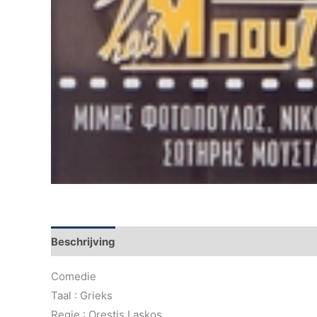
Beschrijving
Comedie
Taal : Grieks
Regie : Orestis Laskos