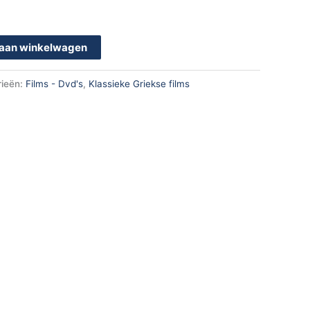
aan winkelwagen
rieën:
Films - Dvd's
,
Klassieke Griekse films
k
App
en