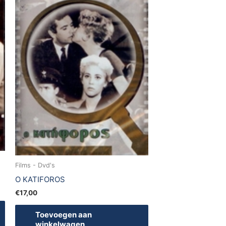
Films - Dvd's
O KATIFOROS
€
17,00
Toevoegen aan
winkelwagen