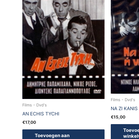
Films - Dvd's
Films - Dvd's
NA ZI KANIS 
AN ECHIS TYCHI
€
15,00
€
17,00
Toevo
Toevoegen aan
winke