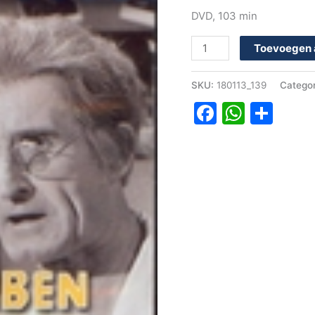
DVD, 103 min
Toevoegen 
SKU:
180113_139
Catego
Faceboo
Whats
Del