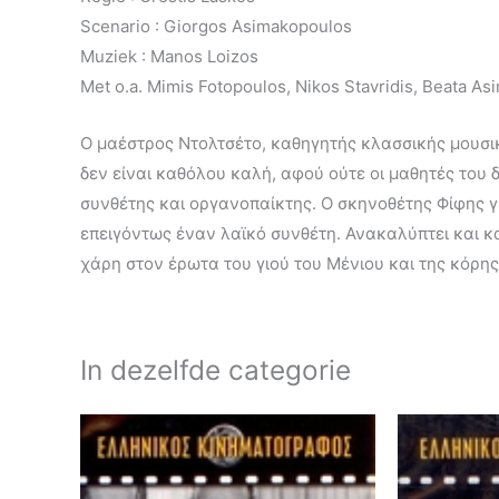
Scenario : Giorgos Asimakopoulos
Muziek : Manos Loizos
Met o.a. Mimis Fotopoulos, Nikos Stavridis, Beata A
Ο μαέστρος Ντολτσέτο, καθηγητής κλασσικής μουσική
δεν είναι καθόλου καλή, αφού ούτε οι μαθητές του 
συνθέτης και οργανοπαίκτης. Ο σκηνοθέτης Φίφης γ
επειγόντως έναν λαϊκό συνθέτη. Ανακαλύπτει και κα
χάρη στον έρωτα του γιού του Μένιου και της κόρη
In dezelfde categorie