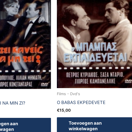
Films - Dvd's
O BABAS EKPEDEVETE
I NA MIN ZI?
€
15,00
Toevoegen aan
egen aan
winkelwagen
lwagen