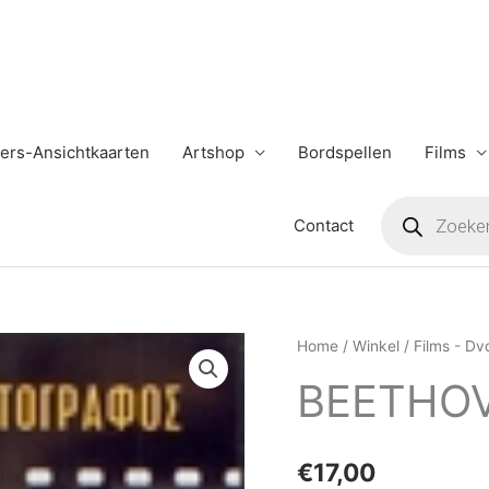
ers-Ansichtkaarten
Artshop
Bordspellen
Films
Producten
zoeken
Contact
BEETHOVEN
Home
/
Winkel
/
Films - Dv
&
BEETHOV
BOUZOUKI
aantal
€
17,00