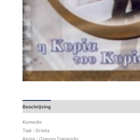
Beschrijving
Aanvullende informatie
Komedie
Taal : Grieks
Regie : Giannis Dalianidis