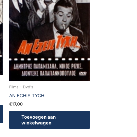
Films - Dvd's
AN ECHIS TYCHI
€
17,00
Toevoegen aan
winkelwagen