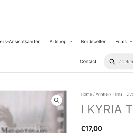
ers-Ansichtkaarten
Artshop
Bordspellen
Films
Producten
zoeken
Contact
I
Home
/
Winkel
/
Films - Dv
KYRIA
I KYRIA 
TOU
KYRIOU
aantal
€
17,00