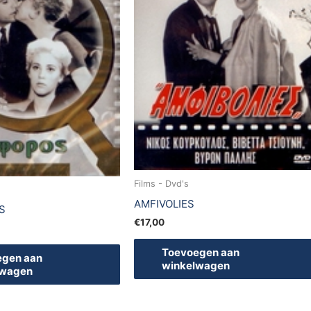
Films - Dvd's
AMFIVOLIES
S
€
17,00
Toevoegen aan
egen aan
winkelwagen
lwagen