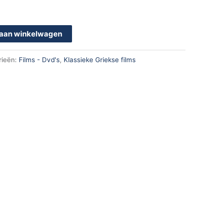
aan winkelwagen
rieën:
Films - Dvd's
,
Klassieke Griekse films
k
App
en