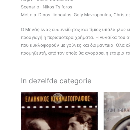
Scenario : Nikos Tsiforos
Met o.a. Dinos Iliopoulos, Gely Mavropoulou, Christ
Ο Μηνάς ένας ευσυνείδητος και τίμιος υπάλληλος ει
προαγωγή ή περισσóτερα χρήματα. Η γυναίκα του αν
που κυκλοφορούν με γούνες και διαμαντικά. Όλα αλ
προμηθευτή, από τον οποίο θα αγοράσει η εταιρία τ
In dezelfde categorie