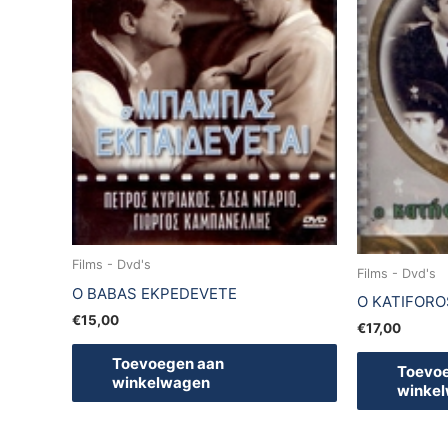
Films - Dvd's
Films - Dvd's
O BABAS EKPEDEVETE
O KATIFORO
€
15,00
€
17,00
Toevoegen aan
Toevo
winkelwagen
winke