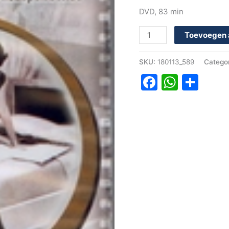
DVD, 83 min
Toevoegen 
SKU:
180113_589
Catego
Faceboo
Whats
Del