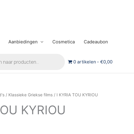
Aanbiedingen
Cosmetica
Cadeaubon
0 artikelen
€0,00
d's
/
Klassieke Griekse films
/ I KYRIA TOU KYRIOU
TOU KYRIOU