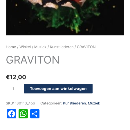
Home
/
Winkel
/
Muziek
/
Kunstliederen
/ GRAVITON
GRAVITON
€
12,00
Toevoegen aan winkelwagen
SKU:
180113_456
Categorieën:
Kunstliederen
,
Muziek
Facebook
WhatsApp
Delen