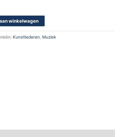
aan winkelwagen
rieën:
Kunstliederen
,
Muziek
k
App
en