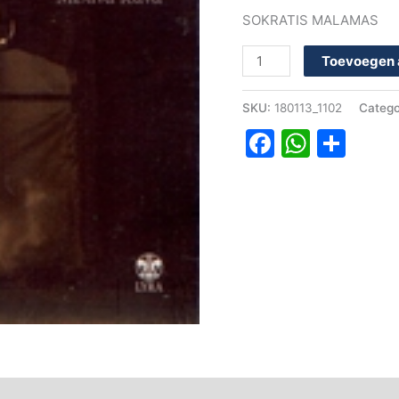
SOKRATIS MALAMAS
Toevoegen 
SKU:
180113_1102
Catego
Faceboo
Whats
Del