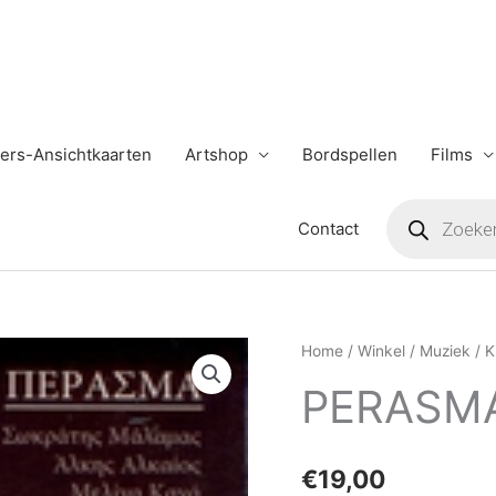
ers-Ansichtkaarten
Artshop
Bordspellen
Films
Producten
zoeken
Contact
PERASMA
Home
/
Winkel
/
Muziek
/
K
aantal
PERASM
€
19,00