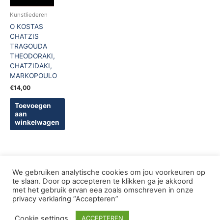
Kunstliederen
O KOSTAS
CHATZIS
TRAGOUDA
THEODORAKI,
CHATZIDAKI,
MARKOPOULO
€
14,00
Toevoegen
aan
winkelwagen
We gebruiken analytische cookies om jou voorkeuren op
te slaan. Door op accepteren te klikken ga je akkoord
met het gebruik ervan eea zoals omschreven in onze
Copyright © 2005-2026 De Griekse Wereld | Design
privacy verklaring “Accepteren”
deWebShopFactory
Cookie settings
ACCEPTEREN