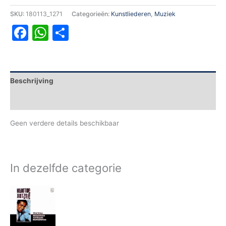
SKU:
180113_1271
Categorieën:
Kunstliederen
,
Muziek
Facebook
WhatsApp
Delen
Beschrijving
Aanvullende informatie
Geen verdere details beschikbaar
In dezelfde categorie