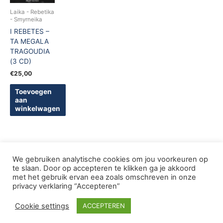
Laika - Rebetika
- Smyrneika
I REBETES –
TA MEGALA
TRAGOUDIA
(3 CD)
€
25,00
Toevoegen
aan
winkelwagen
We gebruiken analytische cookies om jou voorkeuren op
te slaan. Door op accepteren te klikken ga je akkoord
met het gebruik ervan eea zoals omschreven in onze
Copyright © 2005-2026 De Griekse Wereld | Design
privacy verklaring “Accepteren”
deWebShopFactory
Cookie settings
ACCEPTEREN