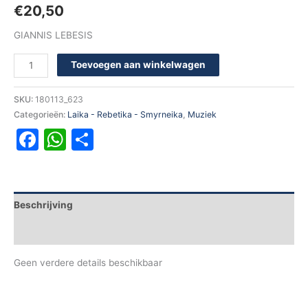
€
20,50
GIANNIS LEBESIS
Toevoegen aan winkelwagen
SKU:
180113_623
Categorieën:
Laika - Rebetika - Smyrneika
,
Muziek
Facebook
WhatsApp
Delen
Beschrijving
Aanvullende informatie
Geen verdere details beschikbaar