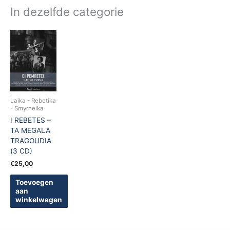
In dezelfde categorie
Laika - Rebetika
- Smyrneika
I REBETES –
TA MEGALA
TRAGOUDIA
(3 CD)
€
25,00
Toevoegen
aan
winkelwagen