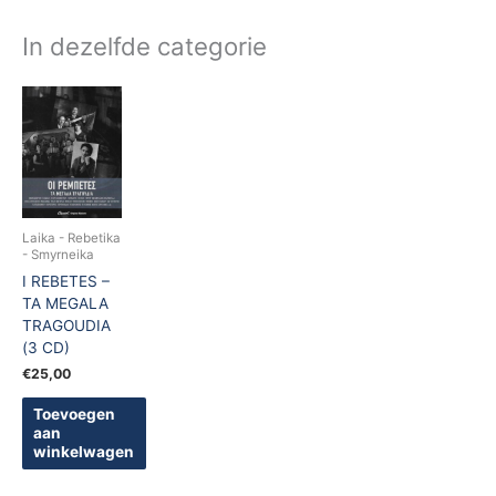
In dezelfde categorie
Laika - Rebetika
- Smyrneika
I REBETES –
TA MEGALA
TRAGOUDIA
(3 CD)
€
25,00
Toevoegen
aan
winkelwagen