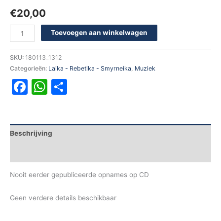
€
20,00
Toevoegen aan winkelwagen
SKU:
180113_1312
Categorieën:
Laika - Rebetika - Smyrneika
,
Muziek
Facebook
WhatsApp
Delen
Beschrijving
Aanvullende informatie
Nooit eerder gepubliceerde opnames op CD
Geen verdere details beschikbaar