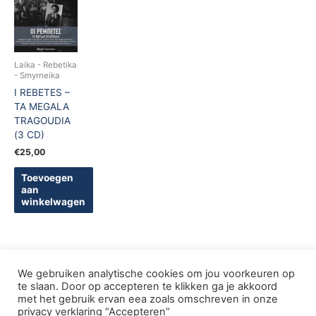
Laika - Rebetika
- Smyrneika
I REBETES –
TA MEGALA
TRAGOUDIA
(3 CD)
€
25,00
Toevoegen
aan
winkelwagen
We gebruiken analytische cookies om jou voorkeuren op
te slaan. Door op accepteren te klikken ga je akkoord
met het gebruik ervan eea zoals omschreven in onze
Copyright © 2005-2026 De Griekse Wereld | Design
privacy verklaring “Accepteren”