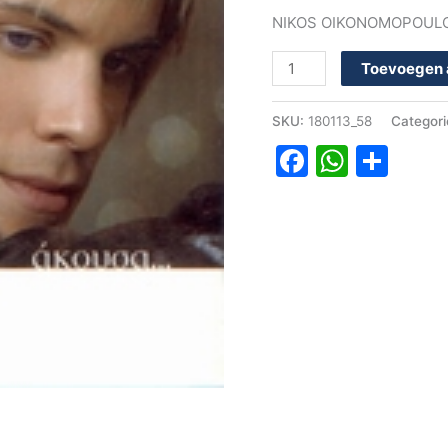
NIKOS OIKONOMOPOUL
Toevoegen 
SKU:
180113_58
Categor
Faceboo
Whats
Del