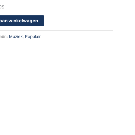
OS
aan winkelwagen
ieën:
Muziek
,
Populair
k
App
en