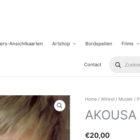
ers-Ansichtkaarten
Artshop
Bordspellen
Films
Producten
zoeken
Contact
AKOUSA
Home
/
Winkel
/
Muziek
/
P
aantal
AKOUSA
€
20,00