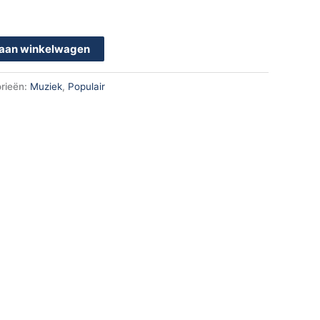
aan winkelwagen
rieën:
Muziek
,
Populair
k
App
en