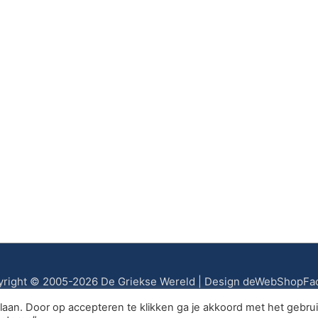
right © 2005-2026 De Griekse Wereld | Design deWebShopFa
aan. Door op accepteren te klikken ga je akkoord met het gebru