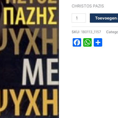
CHRISTOS PAZIS
Toevoegen 
SKU:
180113_1157
Catego
Faceboo
Whats
Del