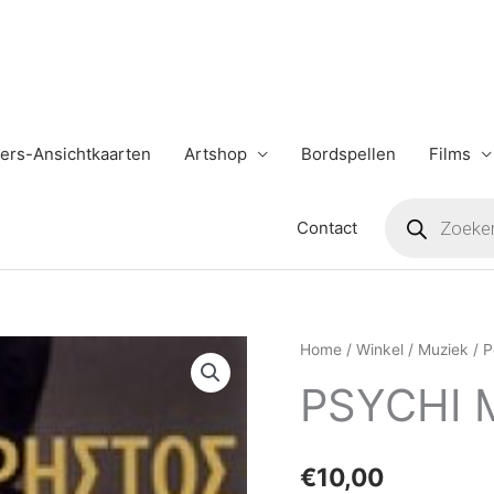
ers-Ansichtkaarten
Artshop
Bordspellen
Films
Producten
zoeken
Contact
PSYCHI
Home
/
Winkel
/
Muziek
/
P
ME
PSYCHI 
PSYCHI
aantal
€
10,00