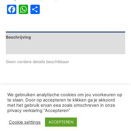
Facebook
WhatsApp
Delen
Beschrijving
Aanvullende informatie
Geen verdere details beschikbaar
We gebruiken analytische cookies om jou voorkeuren op
te slaan. Door op accepteren te klikken ga je akkoord
met het gebruik ervan eea zoals omschreven in onze
Copyright © 2005-2026 De Griekse Wereld | Design
privacy verklaring “Accepteren”
deWebShopFactory
Cookie settings
ACCEPTEREN