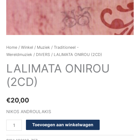
Home
/
Winkel
/
Muziek
/
Traditioneel -
Wereldmuziek
/
DIVERS
/ LALIMATA ONIROU (2CD)
LALIMATA ONIROU
(2CD)
€
20,00
NIKOS ANDROULAKIS
Toevoegen aan winkelwagen