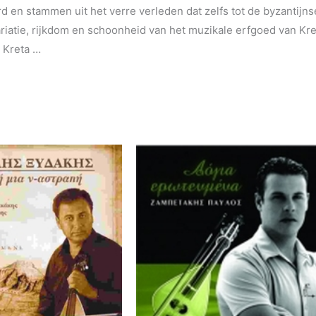
d en stammen uit het verre verleden dat zelfs tot de byzantijnse
ariatie, rijkdom en schoonheid van het muzikale erfgoed van Kr
n Kreta …