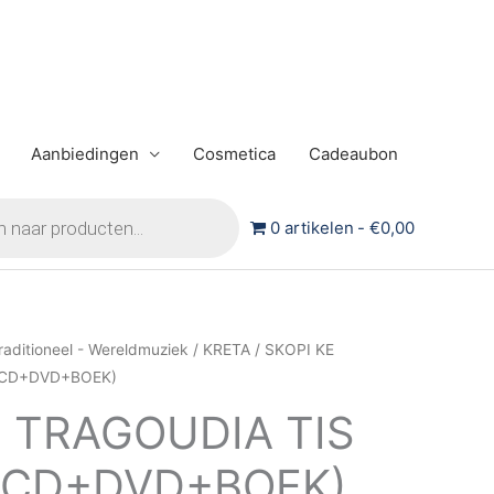
Aanbiedingen
Cosmetica
Cadeaubon
0 artikelen
€0,00
raditioneel - Wereldmuziek
/
KRETA
/ SKOPI KE
(3CD+DVD+BOEK)
E TRAGOUDIA TIS
(3CD+DVD+BOEK)