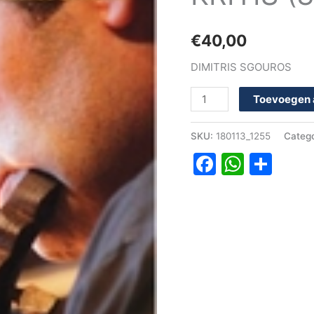
(3CD+DVD+BOEK)
aantal
€
40,00
DIMITRIS SGOUROS
Toevoegen 
SKU:
180113_1255
Categ
Faceboo
Whats
Del