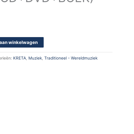
aan winkelwagen
orieën:
KRETA
,
Muziek
,
Traditioneel - Wereldmuziek
k
App
en