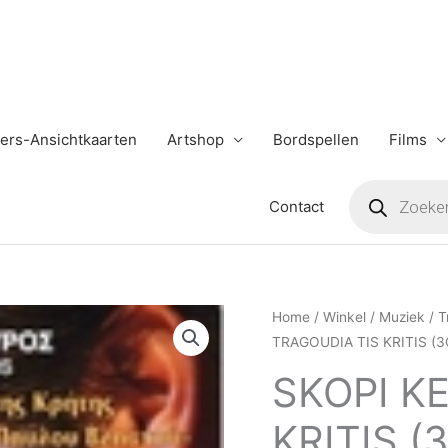
ers-Ansichtkaarten
Artshop
Bordspellen
Films
Producten
zoeken
Contact
SKOPI
Home
/
Winkel
/
Muziek
/
T
TRAGOUDIA TIS KRITIS 
KE
TRAGOUDIA
SKOPI K
TIS
KRITIS 
KRITIS