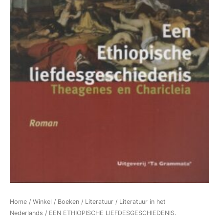
Home
/
Winkel
/
Boeken
/
Literatuur
/
Literatuur in het
Nederlands
/ EEN ETHIOPISCHE LIEFDESGESCHIEDENIS.