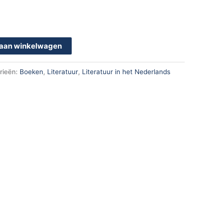
aan winkelwagen
rieën:
Boeken
,
Literatuur
,
Literatuur in het Nederlands
k
App
en