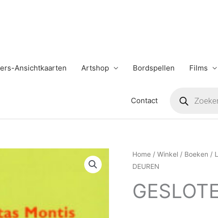
ers-Ansichtkaarten
Artshop
Bordspellen
Films
Producten
zoeken
Contact
GESLOTEN
Home
/
Winkel
/
Boeken
/
L
DEUREN
DEUREN
aantal
GESLOT