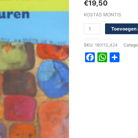
€
19,50
KOSTAS MONTIS
Toevoegen 
SKU:
180113_424
Catego
Faceboo
Whats
Del