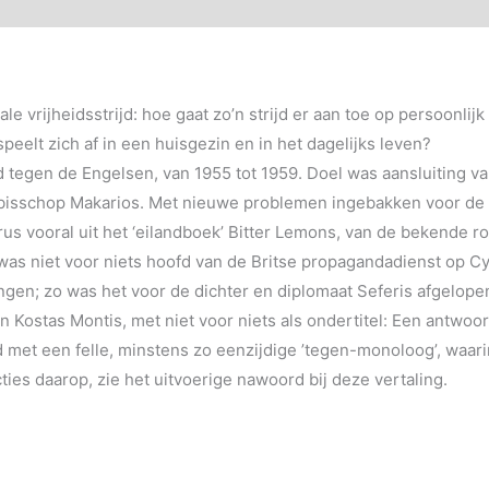
le vrijheidsstrijd: hoe gaat zo’n strijd er aan toe op persoonli
speelt zich af in een huisgezin en in het dagelijks leven?
d tegen de Engelsen, van 1955 tot 1959. Doel was aansluiting van 
bisschop Makarios. Met nieuwe problemen ingebakken voor de t
rus vooral uit het ‘eilandboek’ Bitter Lemons, van de bekende
l was niet voor niets hoofd van de Britse propagandadienst op Cy
ngen; zo was het voor de dichter en diplomaat Seferis afgelope
n Kostas Montis, met niet voor niets als ondertitel: Een antwo
met een felle, minstens zo eenzijdige ’tegen-monoloog’, waari
ties daarop, zie het uitvoerige nawoord bij deze vertaling.