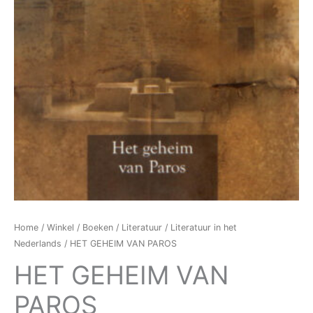
Home
/
Winkel
/
Boeken
/
Literatuur
/
Literatuur in het
Nederlands
/ HET GEHEIM VAN PAROS
HET GEHEIM VAN
PAROS