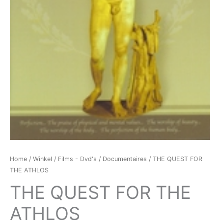
Home
/
Winkel
/
Films - Dvd's
/
Documentaires
/ THE QUEST FOR
THE ATHLOS
THE QUEST FOR THE
ATHLOS